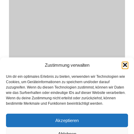
Zustimmung verwalten
Um dir ein optimales Erlebnis zu bieten, verwenden wir Technologien wie
nächster Stammtisch am 11.4.2024
Cookies, um Geräteinformationen zu speichern und/oder darauf
zuzugreifen. Wenn du diesen Technologien zustimmst, können wir Daten
wie das Surfverhalten oder eindeutige IDs auf dieser Website verarbeiten.
Unser nächster Förderverein-Stammtisch findet am
Wenn du deine Zustimmung nicht erteilst oder zurückziehst, können
bestimmte Merkmale und Funktionen beeinträchtigt werden.
11.4.2024 statt (Datum geändert). Diese Info habt
ihr hoffentlich auch[…]
Akzeptieren
März 26, 2024
Ablehnen